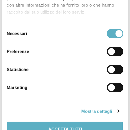
con altre informazioni che ha fornito loro o che hanno
raccolto dal suo utilizzo dei loro servizi.
ASME BPVC KEY
CHANGES 2025 –
Selezione
Necessari
del
WEBINAR GRATUITO
consenso
Preferenze
AIPE, INFODOC e REIMANDI vi invitano a partecipare
al webinar esclusivo dedicato alle principali novità del
Codice ASME BPVC Edizione 2025. Un’occasione
Statistiche
imperdibile per rimanere aggiornati sugli sviluppi
normativi più importanti nel settore della
Marketing
progettazione e costruzione di attrezzature a
pressione. Dettagli dell’evento Data: 20 ottobre 2025
Orario: 10:00 – 12:00 Modalità: Online Partecipazione
Gratuita […]
Mostra dettagli
ACCETTA TUTTI