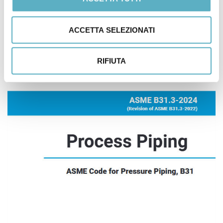
POSTATO IN
NEWS
ACCETTA SELEZIONATI
ASME
BPVC
KEY CHANGES
RIFIUTA