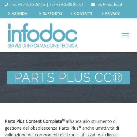
Tel. +39 0535 26108 | Fax +39 0535 26021
info@infodoc.it
AZIENDA
SUPPORTO
CONTATTI
PRIVACY
TOGGL
NAVIG
PARTS PLUS CC®
®
Parts Plus Content Complete
affianca allo strumento di
®
gestione dell’obsolescenza Parts Plus
anche un’attività di
validazione dei componenti elettronici utilizzati dal cliente.