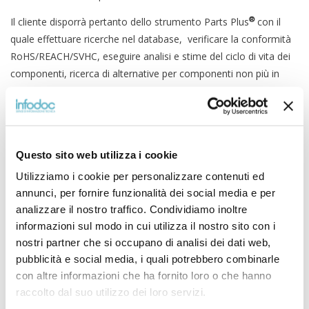
®
Il cliente disporrà pertanto dello strumento Parts Plus
con il
quale effettuare ricerche nel database, verificare la conformità
RoHS/REACH/SVHC, eseguire analisi e stime del ciclo di vita dei
componenti, ricerca di alternative per componenti non più in
produzione ecc., inoltre Total Parts Plus provvederà a validare
l’intera distinta componenti (BOM) sottoposta dal cliente
aggiungendo eventualmente componenti non ancora
presenti per il successivo monitoraggio dello stato (PCN/PDN,
Questo sito web utilizza i cookie
EOL, Material Content, ecc), garantendo così il 100% di
Utilizziamo i cookie per personalizzare contenuti ed
copertura dei componenti nella BOM.
annunci, per fornire funzionalità dei social media e per
Questa soluzione è disponibile a pacchetti in base al numero
analizzare il nostro traffico. Condividiamo inoltre
totale di componenti gestiti (500, 1000, 1500, 2500) ed è ideale
informazioni sul modo in cui utilizza il nostro sito con i
per chi necessita di un servizio flessibile e che copra il 100% dei
nostri partner che si occupano di analisi dei dati web,
componenti in uso.
pubblicità e social media, i quali potrebbero combinarle
con altre informazioni che ha fornito loro o che hanno
Per ulteriori informazioni contattateci telefonicamente o
raccolto dal suo utilizzo dei loro servizi.
inviando una email a
component-info@infodoc.it
.