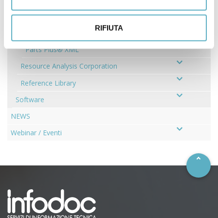
Parts Plus CC®
RIFIUTA
Environmental Compliance Management Module (CMM)
Parts Plus® XML
Resource Analysis Corporation
Reference Library
Software
NEWS
–
Webinar / Eventi