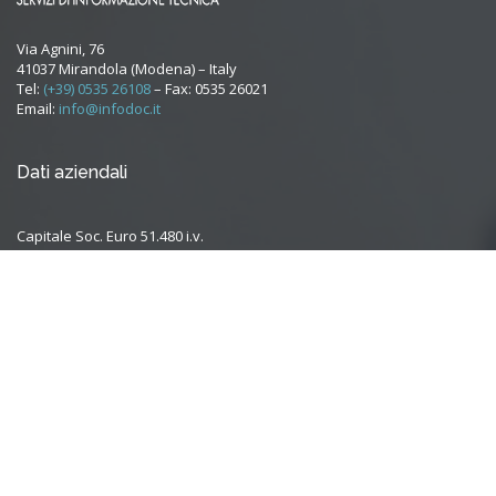
Via Agnini, 76
41037 Mirandola (Modena) – Italy
Tel:
(+39) 0535 26108
– Fax: 0535 26021
Email:
info@infodoc.it
Dati aziendali
Capitale Soc. Euro 51.480 i.v.
Iscr. Trib. Modena Reg. Soc. N. 20076
C.C.I.A.A. 223234
PRIVACY POLICY
COOKIE POLICY
Ultime Notizie