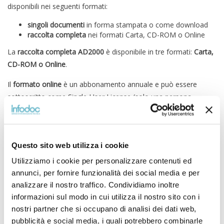
disponibili nei seguenti formati:
singoli documenti
in forma stampata o come download
raccolta completa
nei formati Carta, CD-ROM o Online
La
raccolta completa
AD2000
è disponibile in tre formati:
Carta,
CD-ROM o Online
.
Il
formato online
è un abbonamento annuale e può essere
sottoscritto come Single-User License (solo una persona
dell’azienda è abilitata ad utilizzare il servizio online) o come
Company License (in questo caso viene viene data una
password generica che può essere utilizzata da tutte le persone
Questo sito web utilizza i cookie
che in azienda hanno necessità di accedere ai regolamenti).
Nell’arco dell’anno di abbonamento se escono nuovi
Utilizziamo i cookie per personalizzare contenuti ed
aggiornamenti questi saranno subito disponibili per lo scarico
annunci, per fornire funzionalità dei social media e per
online. E’ necessario indicare il nome e l’email della persona che
analizzare il nostro traffico. Condividiamo inoltre
dovrà accedere online. L’abbonamento online non necessita di
informazioni sul modo in cui utilizza il nostro sito con i
nostri partner che si occupano di analisi dei dati web,
alcuna licenza da sottoscrivere e si rinnova automaticamente
pubblicità e social media, i quali potrebbero combinarle
per un anno, salvo disdetta per iscritto da dare 3 mesi prima