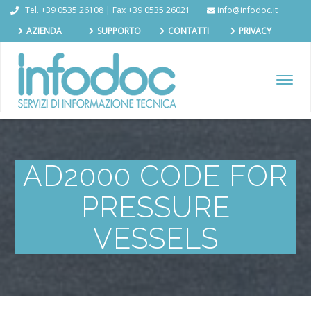
Tel. +39 0535 26108 | Fax +39 0535 26021
info@infodoc.it
AZIENDA
SUPPORTO
CONTATTI
PRIVACY
TOGGL
NAVIG
AD2000 CODE FOR
PRESSURE
VESSELS