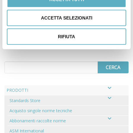
condizioni contattateci allo (0535) 26108 oppure inviando una e-
mail a:
prodotti@infodoc.it
.
ACCETTA SELEZIONATI
AD 2000 – Lista singoli codici
AD 2000 – Brochure
RIFIUTA
Search
for
PRODOTTI
Standards Store
Acquisto singole norme tecniche
Abbonamenti raccolte norme
ASM International