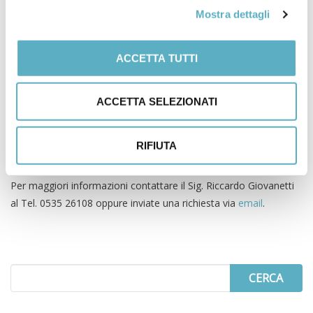
Mostra dettagli
Cost Avoidance (ROI)
ACCETTA TUTTI
ACCETTA SELEZIONATI
RIFIUTA
Per maggiori informazioni contattare il Sig. Riccardo Giovanetti
al Tel. 0535 26108
oppure inviate una richiesta via
email
.
Search
for