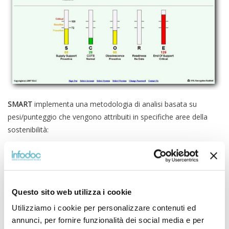
SMART
implementa una metodologia di analisi basata su
pesi/punteggio che vengono attribuiti in specifiche aree della
sostenibilità:
S
upply Support/Impact (Assets: On-Hand, Sponsor
Owned, Non-RFI, ecc.)
C
OTS Availability (Board End-of-Life data with
Replacements)
O
bsolescence Impact (Parts Procurability with Lifecycle
Questo sito web utilizza i cookie
Predictions)
Utilizziamo i cookie per personalizzare contenuti ed
R
eadiness Drivers (Repair, Failure Rates, MTBF, MTTR,
FMECA, RBS Modeling, Internal Analysis)
annunci, per fornire funzionalità dei social media e per