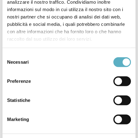
E
nd of Support Dates (Combination of key Supply,
analizzare il nostro traffico. Condividiamo inoltre
Obsolescene & Readiness data to Project when
informazioni sul modo in cui utilizza il nostro sito con i
Equipment will reach End of Support)
nostri partner che si occupano di analisi dei dati web,
valutandone l’impatto a livello dell’intero sistema e sotto diversi
pubblicità e social media, i quali potrebbero combinarle
punti di vista. Tutti questi elementi concorreranno nel
con altre informazioni che ha fornito loro o che hanno
determinare quando la piattaforma non sarà più supportabile.
raccolto dal suo utilizzo dei loro servizi.
Selezione
Necessari
del
consenso
Preferenze
Statistiche
Marketing