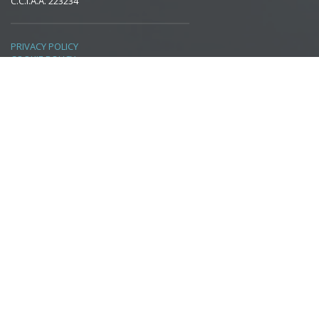
C.C.I.A.A. 223234
PRIVACY POLICY
COOKIE POLICY
Ultime Notizie
API STD 610:2026 – Centrifugal Pumps for Petroleum, Petrochemical and
Natural Gas Industries
8 Luglio 2026
Chiusura uffici in agosto
7 Luglio 2026
Pubblicata la nuova edizione ASME Y14.41-2026
26 Giugno 2026
Copyright © 2018 - Infodoc S.r.l. | P.IVA 01533500367 | Powered by
NetOrange