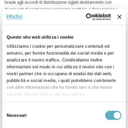
Grazie agli accordi di distribuzione siglati direttamente con
diversi enti di normazione possiamo mettere a disposizione i
loro prodotti e servizi:
ASME
Questo sito web utilizza i cookie
Utilizziamo i cookie per personalizzare contenuti ed
ASTM
annunci, per fornire funzionalità dei social media e per
analizzare il nostro traffico. Condividiamo inoltre
BSI
informazioni sul modo in cui utilizza il nostro sito con i
nostri partner che si occupano di analisi dei dati web,
DIN
pubblicità e social media, i quali potrebbero combinarle
con altre informazioni che ha fornito loro o che hanno
IEC – INTERNATIONAL ELECTROTECHNICAL
raccolto dal suo utilizzo dei loro servizi.
COMMISSION
Selezione
SAE INTERNATIONAL – SOCIETY OF AUTOMOTIVE
Necessari
del
ENGINEERS
consenso