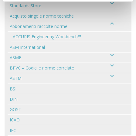
Standards Store
Acquisto singole norme tecniche
Abbonamenti raccolte norme
ACCURIS Engineering Workbench™
ASM International
ASME
BPVC – Codici e norme correlate
ASTM
BSI
DIN
GOST
ICAO
IEC