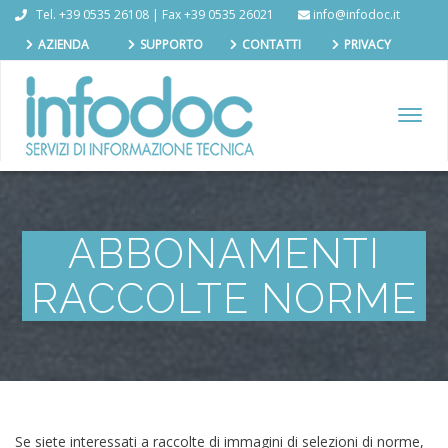
Tel. +39 0535 26108 | Fax +39 0535 26021
info@infodoc.it
AZIENDA
SUPPORTO
CONTATTI
PRIVACY
TOGGL
NAVIG
ABBONAMENTI
RACCOLTE NORME
Se siete interessati a raccolte di immagini di selezioni di norme,