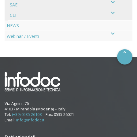
SAE
CEI
NEWS
–
Webinar / Eventi
Via Agnini, 76
41037 Mirandola (Modena) – Italy
Tel:
(+39) 0535 26108
– Fax: 0535 26021
Email:
info@infodoc.it