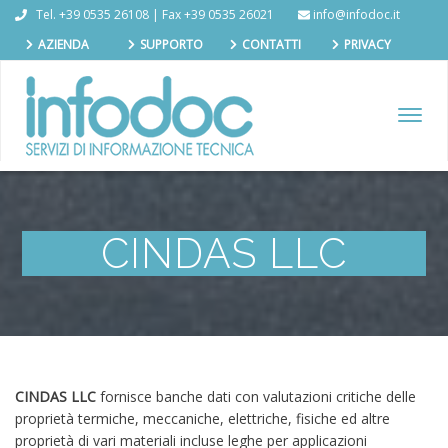
Tel. +39 0535 26108 | Fax +39 0535 26021
info@infodoc.it
AZIENDA
SUPPORTO
CONTATTI
PRIVACY
TOGGL
NAVIG
CINDAS LLC
CINDAS LLC
fornisce banche dati con valutazioni critiche delle
proprietà termiche, meccaniche, elettriche, fisiche ed altre
proprietà di vari materiali incluse leghe per applicazioni