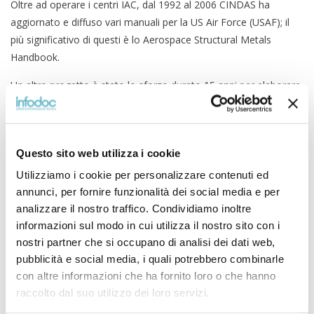
Oltre ad operare i centri IAC, dal 1992 al 2006 CINDAS ha
aggiornato e diffuso vari manuali per la US Air Force (USAF); il
più significativo di questi è lo Aerospace Structural Metals
Handbook.
Un altro progetto è stato lo sforzo durato 15 anni per elaborare
la base di dati dei materiali per il packaging di componenti
microelettronici. Il SRC/CINDAS Microelectronics Packaging
Materials Database è stato sviluppato e manutenuto da
Questo sito web utilizza i cookie
CINDAS sotto il patrocinio della Semiconductor Research
Corporation (SRC). Il database include dati ed informazioni sulle
Utilizziamo i cookie per personalizzare contenuti ed
proprietà termiche, meccaniche, elettriche e fisiche dei materiali
annunci, per fornire funzionalità dei social media e per
per l’incapsulazione o packaging dei componenti
analizzare il nostro traffico. Condividiamo inoltre
microelettronici. I dati sono stati generati attraverso un’analisi
informazioni sul modo in cui utilizza il nostro sito con i
nostri partner che si occupano di analisi dei dati web,
critica e la valutazione dei dati compilati dalla letteratura come
pubblicità e social media, i quali potrebbero combinarle
pure attraverso misure sperimentali eseguite presso la Purdue
con altre informazioni che ha fornito loro o che hanno
ed altre università affiliate con SRC.
raccolto dal suo utilizzo dei loro servizi.
Nel 2007, CINDAS LLC ha preso parte ad un accordo