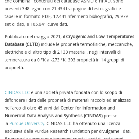
che combina i contenuti dei database ASMD e HPAD, sono
presenti 348 leghe con 21.434 tra pagine di testo, grafici e
tabelle in formato PDF, 12.441 riferimenti bibliografici, 29.979
set di dati, e 105.641 curve dati.
Pubblicato nel maggio 2021, il
Cryogenic and Low Temperatures
Database (CLTD)
include le proprietà termofisiche, meccaniche,
elettriche e di altro tipo di 2.133 materiali, negli intervalli di
temperatura da 0 °K a -273 °K, 303 proprietà in 14 gruppi di
proprietà.
CINDAS LLC
è una società privata fondata con lo scopo di
diffondere i dati delle proprietà di materiali raccolti ed analizzati
nell’arco di oltre 45 anni dal
Center for Information and
Numerical Data Analysis and Synthesis (CINDAS)
presso
la
Purdue University
. CINDAS LLC ha ottenuto una licenza
esclusiva dalla Purdue Research Fundation per divulgarne i dati.
Il personale comprende ingegneri specializzati di vari campi,