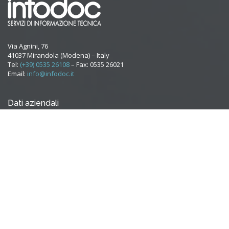
Via Agnini, 76
41037 Mirandola (Modena) – Italy
Tel:
(+39) 0535 26108
– Fax: 0535 26021
Email:
info@infodoc.it
Dati aziendali
Capitale Soc. Euro 51.480 i.v.
Iscr. Trib. Modena Reg. Soc. N. 20076
C.C.I.A.A. 223234
PRIVACY POLICY
COOKIE POLICY
Ultime Notizie