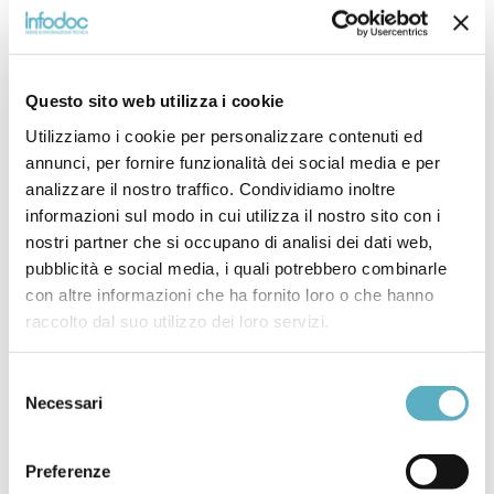
dei diversi casi e relative soluzioni, nonchè valutazione e
misurazione dei costi evitabili (cost avoidance) e quindi del ROI
in base alle diverse possibili soluzioni applicabili.
Questo sito web utilizza i cookie
SMART
implementa una metodologia di analisi basata su
Utilizziamo i cookie per personalizzare contenuti ed
pesi/punteggio che vengono attribuiti in specifiche aree della
annunci, per fornire funzionalità dei social media e per
sostenibilità:
analizzare il nostro traffico. Condividiamo inoltre
informazioni sul modo in cui utilizza il nostro sito con i
S
upply Support/Impact (Assets: On-Hand, Sponsor
Owned, Non-RFI, ecc.)
nostri partner che si occupano di analisi dei dati web,
C
OTS Availability (Board End-of-Life data with
pubblicità e social media, i quali potrebbero combinarle
Replacements)
con altre informazioni che ha fornito loro o che hanno
O
bsolescence Impact (Parts Procurability with Lifecycle
raccolto dal suo utilizzo dei loro servizi.
Predictions)
R
eadiness Drivers (Repair, Failure Rates, MTBF, MTTR,
FMECA, RBS Modeling, Internal Analysis)
Selezione
E
nd of Support Dates (Combination of key Supply,
Necessari
del
Obsolescene & Readiness data to Project when
consenso
Equipment will reach End of Support)
Preferenze
valutandone l’impatto a livello dell’intero sistema e sotto diversi