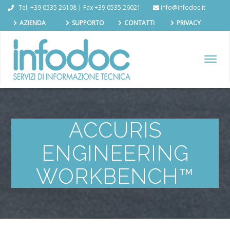
Tel. +39 0535 26108 | Fax +39 0535 26021
info@infodoc.it
AZIENDA
SUPPORTO
CONTATTI
PRIVACY
TOGGL
NAVIG
ACCURIS
ENGINEERING
WORKBENCH™