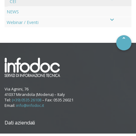
CEI
NEWS
–
Webinar / Eventi
Via Agnini, 76
41037 Mirandola (Modena) – Italy
Tel:
(+39) 0535 26108
– Fax: 0535 26021
Email:
info@infodoc.it
Dati aziendali