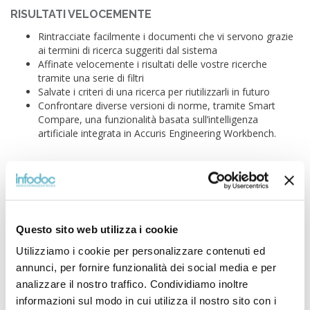
RISULTATI VELOCEMENTE
Rintracciate facilmente i documenti che vi servono grazie
ai termini di ricerca suggeriti dal sistema
Affinate velocemente i risultati delle vostre ricerche
tramite una serie di filtri
Salvate i criteri di una ricerca per riutilizzarli in futuro
Confrontare diverse versioni di norme, tramite Smart
Compare, una funzionalità basata sull’intelligenza
artificiale integrata in Accuris Engineering Workbench.
STRUMENTI FACILI DA USARE ED UN SISTEMA DI
NOTIFICA AUTOMATICO PER INCREMENTARE LA
PRODUTTIVITÀ
Questo sito web utilizza i cookie
Accedete istantaneamente ai documenti nuovi ed
aggiornati nel vostro pacchetto in abbonamento.
Utilizziamo i cookie per personalizzare contenuti ed
Attivate una sistema di notifica automatica per tenere
annunci, per fornire funzionalità dei social media e per
sotto controllo i documenti più importanti in caso di
analizzare il nostro traffico. Condividiamo inoltre
aggiornamento, nonché venire informati su nuove
informazioni sul modo in cui utilizza il nostro sito con i
pubblicazioni di potenziale interesse.