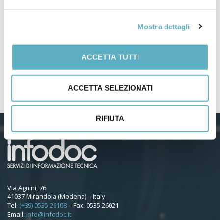
for
Mostra dettagli
PRODOTTI
NEWS
ACCETTA TUTTI
–
Webinar / Eventi
ACCETTA SELEZIONATI
RIFIUTA
Via Agnini, 76
41037 Mirandola (Modena) – Italy
Tel:
(+39) 0535 26108
– Fax: 0535 26021
Email:
info@infodoc.it