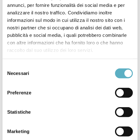
progettazione e costruzione di attrezzature a
annunci, per fornire funzionalità dei social media e per
pressione. Dettagli dell’evento Data: 20 ottobre 2025
analizzare il nostro traffico. Condividiamo inoltre
Orario: 10:00 – 12:00 Modalità: Online Partecipazione
informazioni sul modo in cui utilizza il nostro sito con i
Gratuita […]
nostri partner che si occupano di analisi dei dati web,
pubblicità e social media, i quali potrebbero combinarle
con altre informazioni che ha fornito loro o che hanno
raccolto dal suo utilizzo dei loro servizi.
POSTATO IN
NEWS
Selezione
ASME
BPVC
KEY CHANGES
Necessari
del
consenso
Preferenze
Statistiche
Marketing
Search