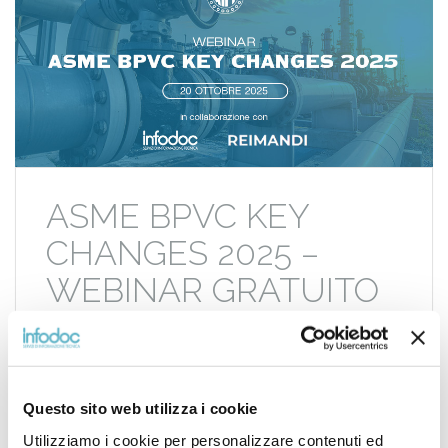
ASME BPVC KEY
CHANGES 2025 –
WEBINAR GRATUITO
AIPE, INFODOC e REIMANDI vi invitano a partecipare
al webinar esclusivo dedicato alle principali novità del
Codice ASME BPVC Edizione 2025. Un’occasione
Questo sito web utilizza i cookie
imperdibile per rimanere aggiornati sugli sviluppi
normativi più importanti nel settore della
Utilizziamo i cookie per personalizzare contenuti ed