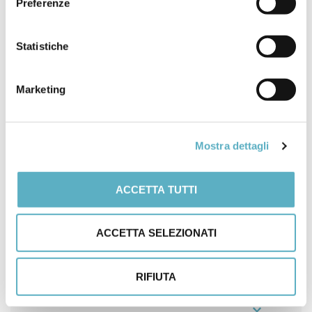
Preferenze
POSTATO IN
NEWS
,
PROMOZIONI
Statistiche
ASME
B31.3
Marketing
Mostra dettagli
ACCETTA TUTTI
Search
for
ACCETTA SELEZIONATI
PRODOTTI
RIFIUTA
NEWS