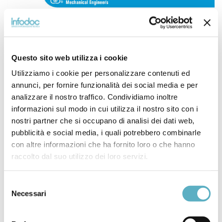
ASME B31.3 (2024)
Questo sito web utilizza i cookie
PROCESS PIPING –
Utilizziamo i cookie per personalizzare contenuti ed
NUOVA EDIZIONE
annunci, per fornire funzionalità dei social media e per
analizzare il nostro traffico. Condividiamo inoltre
informazioni sul modo in cui utilizza il nostro sito con i
E’ ora disponibile la nuova edizione 2024 della norma
nostri partner che si occupano di analisi dei dati web,
ASME B31.3 “Process Piping”, che definisce i requisiti
pubblicità e social media, i quali potrebbero combinarle
per l’impiantistica di processo. La norma copre una
con altre informazioni che ha fornito loro o che hanno
vasta gamma di aspetti, inclusi materiali e
raccolto dal suo utilizzo dei loro servizi.
componenti, progettazione, fabbricazione,
assemblaggio, installazione, esame, ispezione e
collaudo delle tubazioni. È applicabile a tubazioni che
Selezione
trasportano fluidi di ogni tipo, quali prodotti […]
Necessari
del
consenso