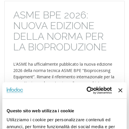
ASME BPE 2026:
NUOVA EDIZIONE
DELLA NORMA PER
LA BIOPRODUZIONE
L’ASME ha ufficialmente pubblicato la nuova edizione
2026 della norma tecnica ASME BPE “Bioprocessing
Equipment”. Rimane il riferimento internazionale per la
progettazione e la costruzione di apparecchiature
destinate all’industria farmaceutica, biotecnologica e
dei prodotti per la cura personale, la nuova edizione
introduce importanti aggiornamenti per allinearsi alle
tecnologie più recenti del settore. Le principali novità
Questo sito web utilizza i cookie
[…]
Utilizziamo i cookie per personalizzare contenuti ed
annunci, per fornire funzionalità dei social media e per