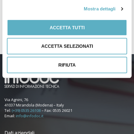
PRODOTTI
Mostra dettagli
NEWS
–
ACCETTA TUTTI
Webinar / Eventi
ACCETTA SELEZIONATI
RIFIUTA
Via Agnini, 76
41037 Mirandola (Modena) – Italy
Tel:
(+39) 0535 26108
– Fax: 0535 26021
Email:
info@infodoc.it
Dati aziendali