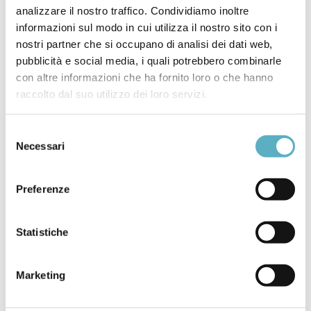
analizzare il nostro traffico. Condividiamo inoltre
informazioni sul modo in cui utilizza il nostro sito con i
POSTATO IN
NEWS
nostri partner che si occupano di analisi dei dati web,
pubblicità e social media, i quali potrebbero combinarle
ASME
BIOPROCESSING EQUIPMENT
con altre informazioni che ha fornito loro o che hanno
BIOTECNOLOGIA
BPE
FARMACEUTICA
raccolto dal suo utilizzo dei loro servizi.
IMPIANTISTICA
Selezione
Necessari
del
consenso
Preferenze
Statistiche
Search
Marketing
for