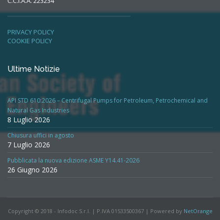
C.C.I.A.A. 223234
PRIVACY POLICY
COOKIE POLICY
Ultime Notizie
API STD 610:2026 – Centrifugal Pumps for Petroleum, Petrochemical and
Natural Gas Industries
8 Luglio 2026
Chiusura uffici in agosto
7 Luglio 2026
Pubblicata la nuova edizione ASME Y14.41-2026
26 Giugno 2026
Copyright © 2018 - Infodoc S.r.l. | P.IVA 01533500367 | Powered by
NetOrange