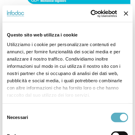
PUBBLICATA LA
Questo sito web utilizza i cookie
NUOVA EDIZIONE
Utilizziamo i cookie per personalizzare contenuti ed
ASME ANDE-1-2026
annunci, per fornire funzionalità dei social media e per
analizzare il nostro traffico. Condividiamo inoltre
informazioni sul modo in cui utilizza il nostro sito con i
Come si qualificano e certificano in modo uniforme gli
nostri partner che si occupano di analisi dei dati web,
operatori NDE e QC che lavorano nel nucleare? La
pubblicità e social media, i quali potrebbero combinarle
risposta arriva dall’edizione 2026 della ASME ANDE-1,
con altre informazioni che ha fornito loro o che hanno
ASME Nondestructive Examination and Quality Control
raccolto dal suo utilizzo dei loro servizi.
Central Qualification and Certification Program, lo
standard che definisce un programma centrale di
qualificazione e certificazione gestito da un organismo
Selezione
di certificazione di terza […]
Necessari
del
consenso