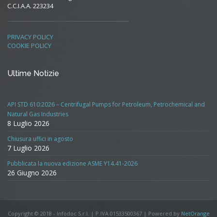
C.C.I.A.A. 223234
PRIVACY POLICY
COOKIE POLICY
Ultime Notizie
API STD 610:2026 – Centrifugal Pumps for Petroleum, Petrochemical and
Natural Gas Industries
8 Luglio 2026
Chiusura uffici in agosto
7 Luglio 2026
Pubblicata la nuova edizione ASME Y14.41-2026
26 Giugno 2026
Copyright © 2018 - Infodoc S.r.l. | P.IVA 01533500367 | Powered by
NetOrange