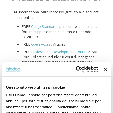
SAE International offre l’accesso gratuito alle seguenti
risorse online.
FREE
Cargo Standards
per aiutare le aziende a
fornire supporto medico durante il periodo
COVID-19
FREE
Open Access
Articles
FREE
Professional Development Courses
: SAE
Core Collection include 10 corsi di ingegneria
fondamentali, ora disponibili gratuitamente.
Queste preziose offerte sono progettate
specificamente per gli ingegneri, coprendo
conoscenze cruciali in una vasta gamma di
argomenti e tecnologie.
Questo sito web utilizza i cookie
FREE
Move with SAE MOBILUS Monthly
Newsletter
Utilizziamo i cookie per personalizzare contenuti ed
annunci, per fornire funzionalità dei social media e per
FREE
Move with SAE MOBILUS Monthly Webinar
analizzare il nostro traffico. Condividiamo inoltre
(Il prossimo è programmato per mercoledì 15
luglio, ore 11:00AM EST)