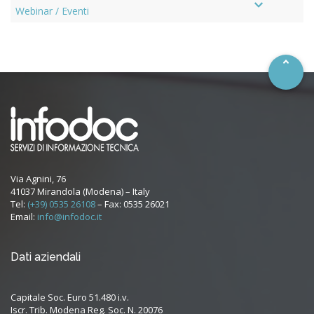
–
Webinar / Eventi
Via Agnini, 76
41037 Mirandola (Modena) – Italy
Tel:
(+39) 0535 26108
– Fax: 0535 26021
Email:
info@infodoc.it
Dati aziendali
Capitale Soc. Euro 51.480 i.v.
Iscr. Trib. Modena Reg. Soc. N. 20076