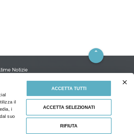
ltime Notizie
ACCETTA TUTTI
I STD 610:2026 – Centrifugal Pumps for Petroleum,
ial
trochemical and Natural Gas Industries
Luglio 2026
ilizza il
ACCETTA SELEZIONATI
edia, i
iusura uffici in agosto
Luglio 2026
 dal suo
bblicata la nuova edizione ASME Y14.41-2026
RIFIUTA
6 Giugno 2026