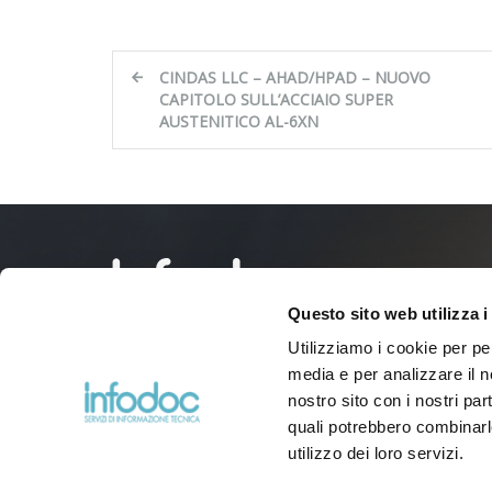
Navigazione
CINDAS LLC – AHAD/HPAD – NUOVO
articoli
CAPITOLO SULL’ACCIAIO SUPER
AUSTENITICO AL-6XN
Questo sito web utilizza i
Utilizziamo i cookie per pe
Via Agnini, 76
media e per analizzare il no
41037 Mirandola (Modena) – Italy
nostro sito con i nostri par
Tel:
(+39) 0535 26108
– Fax: 0535 26021
quali potrebbero combinarl
Email:
info@infodoc.it
utilizzo dei loro servizi.