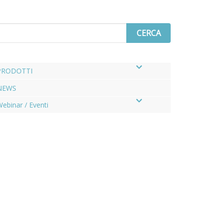
arch
r
PRODOTTI
NEWS
–
ebinar / Eventi