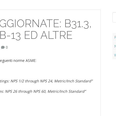
Se
GIORNATE: B31.3,
fo
PTB-13 ED ALTRE
0
W
e seguenti norme ASME:
ttings: NPS 1/2 through NPS 24, Metric/Inch Standard”
es: NPS 26 through NPS 60, Metric/Inch Standard”