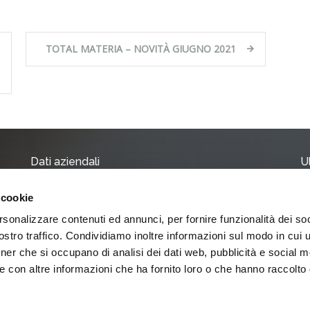
TOTAL MATERIA – NOVITÀ GIUGNO 2021
Dati aziendali
U
 cookie
Capitale Soc. Euro 51.480 i.v.
AP
Iscr. Trib. Modena Reg. Soc. N. 20076
rsonalizzare contenuti ed annunci, per fornire funzionalità dei soc
Pe
C.C.I.A.A. 223234
8 
stro traffico. Condividiamo inoltre informazioni sul modo in cui ut
tner che si occupano di analisi dei dati web, pubblicità e social m
Ch
7 
e con altre informazioni che ha fornito loro o che hanno raccolto
PRIVACY POLICY
COOKIE POLICY
Pu
2