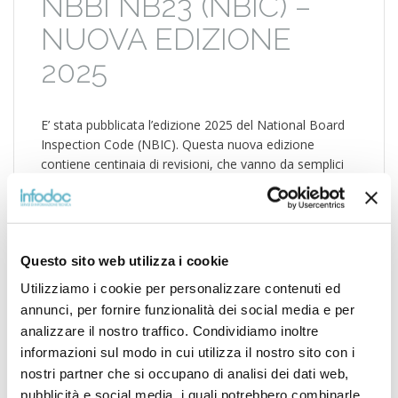
NBBI NB23 (NBIC) –
NUOVA EDIZIONE
2025
E’ stata pubblicata l’edizione 2025 del National Board
Inspection Code (NBIC). Questa nuova edizione
contiene centinaia di revisioni, che vanno da semplici
correzioni editoriali e aggiustamenti, ad intere nuove
sezioni e supplementi, e fornisce ai vostri tecnici le
regole aggiornate necessarie per mantenere l’integrità
e la sicurezza degli elementi in pressione e dei
Questo sito web utilizza i cookie
dispositivi di […]
Utilizziamo i cookie per personalizzare contenuti ed
annunci, per fornire funzionalità dei social media e per
analizzare il nostro traffico. Condividiamo inoltre
POSTATO IN
NEWS
informazioni sul modo in cui utilizza il nostro sito con i
nostri partner che si occupano di analisi dei dati web,
NBBI
NBIC
pubblicità e social media, i quali potrebbero combinarle