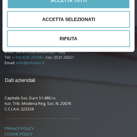
ACCETTA TUTTI
ACCETTA SELEZIONATI
RIFIUTA
Via Agnini, 76
41037 Mirandola (Modena) – Italy
Tel:
(+39) 0535 26108
– Fax: 0535 26021
Email:
info@infodoc.it
Dati aziendali
Capitale Soc. Euro 51.480 i.v.
Iscr. Trib. Modena Reg. Soc. N. 20076
C.C.I.A.A. 223234
PRIVACY POLICY
COOKIE POLICY