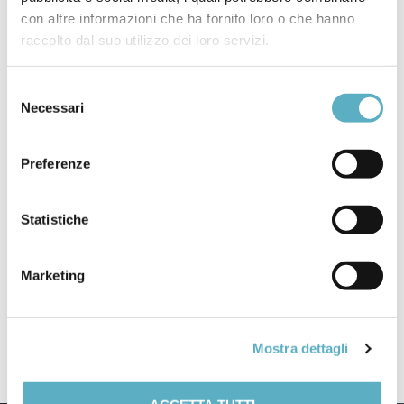
con altre informazioni che ha fornito loro o che hanno
raccolto dal suo utilizzo dei loro servizi.
Selezione
Necessari
del
consenso
Preferenze
Search
for
Statistiche
PRODOTTI
Marketing
NEWS
–
Webinar / Eventi
Mostra dettagli