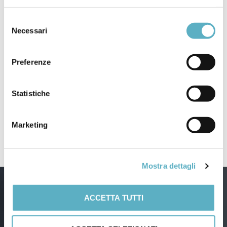
Selezione
Necessari
del
Search
consenso
for
Preferenze
PRODOTTI
Statistiche
NEWS
–
Webinar / Eventi
Marketing
Mostra dettagli
ACCETTA TUTTI