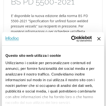
BS PD 5500-2021
E’ disponibile la nuova edizione della norma BS PD
5500-2021 “Specification for unfired fusion welded
pressure vessels” sui recipienti in pressione. Per
maggiori informazioni o per richiedere un’offerta
contattateci telefonicamente allo (0535) 26108 oppure
inviate una email a: prodotti@infodoc.it.
Questo sito web utilizza i cookie
Utilizziamo i cookie per personalizzare contenuti ed
POSTATO IN
NEWS
annunci, per fornire funzionalità dei social media e per
analizzare il nostro traffico. Condividiamo inoltre
5500
BS
PD
PRESSURE
VESSEL
informazioni sul modo in cui utilizza il nostro sito con i
nostri partner che si occupano di analisi dei dati web,
pubblicità e social media, i quali potrebbero combinarle
con altre informazioni che ha fornito loro o che hanno
raccolto dal suo utilizzo dei loro servizi.