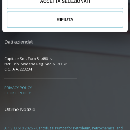
ACCETTA SELEZIONATI
Via Agnini, 76
41037 Mirandola (Modena) – Italy
RIFIUTA
Tel:
(+39) 0535 26108
– Fax: 0535 26021
Email:
info@infodoc.it
Dati aziendali
Capitale Soc. Euro 51.480 i.v.
Iscr. Trib. Modena Reg. Soc. N. 20076
C.C.I.A.A. 223234
PRIVACY POLICY
COOKIE POLICY
Ultime Notizie
API STD 610:2026 – Centrifugal Pumps for Petroleum, Petrochemical and