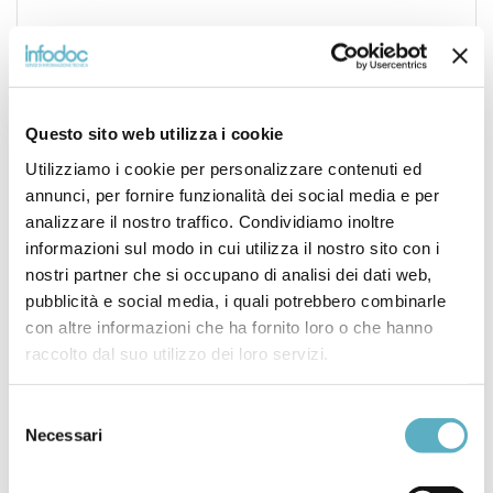
Questa nuova edizione del libro
“Metallurgia di base”
della collana
“I criteri di scelta e di trattamento degli
acciai da costruzione e da utensili”
, è il risultato di
oltre 40 anni di esperienza nella metallurgia. Il testo,
Questo sito web utilizza i cookie
scritto in modo chiaro e accessibile, utilizza un
Utilizziamo i cookie per personalizzare contenuti ed
linguaggio conciso e comprensibile anche per coloro
annunci, per fornire funzionalità dei social media e per
che non hanno una formazione specifica in
analizzare il nostro traffico. Condividiamo inoltre
metallurgia.
informazioni sul modo in cui utilizza il nostro sito con i
La nuova edizione presenta contenuti aggiornati con le
nostri partner che si occupano di analisi dei dati web,
ultime novità della tecnologia metallurgica e riferimenti
pubblicità e social media, i quali potrebbero combinarle
normativi. I 26 capitoli sono organizzati in modo logico
con altre informazioni che ha fornito loro o che hanno
e sequenziale, per facilitare la comprensione e
raccolto dal suo utilizzo dei loro servizi.
l’apprendimento degli argomenti trattati.
Selezione
“Metallurgia di Base”
è un libro che ha una storia di
Necessari
del
successo editoriale: la prima edizione pubblicata nel
consenso
1990 aveva già raggiunto un grande successo. Nel