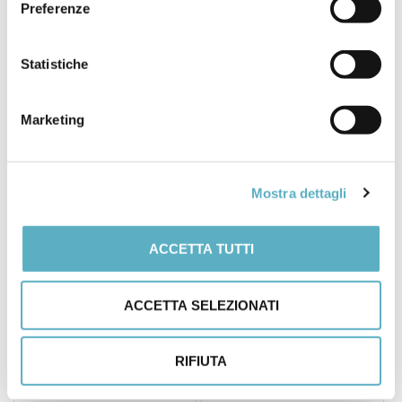
Preferenze
2006, il libro è stato ampliato e trasformato in una
collana di 8 volumi.
Statistiche
La nuova edizione del volume
“Metallurgia di Base”
rappresenta quindi un’opportunità per tutti coloro che
si occupano di metallurgia di aggiornarsi sugli ultimi
Marketing
sviluppi tecnologici e sulla scelta dei migliori acciai da
costruzione e da utensili.
Mostra dettagli
ACCETTA TUTTI
ACCETTA SELEZIONATI
POSTATO IN
PROMOZIONI
RIFIUTA