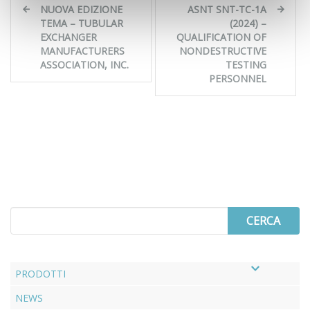
Navigazione
NUOVA EDIZIONE
ASNT SNT-TC-1A
articoli
TEMA – TUBULAR
(2024) –
EXCHANGER
QUALIFICATION OF
MANUFACTURERS
NONDESTRUCTIVE
ASSOCIATION, INC.
TESTING
PERSONNEL
Search
for
PRODOTTI
NEWS