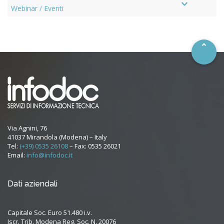
–
Webinar / Eventi
Via Agnini, 76
41037 Mirandola (Modena) – Italy
Tel:
(+39) 0535 26108
– Fax: 0535 26021
Email:
info@infodoc.it
Dati aziendali
Capitale Soc. Euro 51.480 i.v.
Iscr. Trib. Modena Reg. Soc. N. 20076