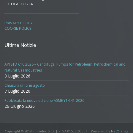
C.C.I.A.A. 223234
PRIVACY POLICY
COOKIE POLICY
Ultime Notizie
API STD 610:2026 – Centrifugal Pumps for Petroleum, Petrochemical and
Natural Gas Industries
8 Luglio 2026
Chiusura uffici in agosto
7 Luglio 2026
Pubblicata la nuova edizione ASME Y14.41-2026
26 Giugno 2026
Copyright © 2018 - Infodoc S.r.l. | P.IVA 01533500367 | Powered by
NetOrange