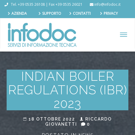
Tel. +39 0535 26108 | Fax +39 0535 26021
info@infodoc.it
AZIENDA
SUPPORTO
CONTATTI
PRIVACY
TOGGL
NAVIG
INDIAN BOILER
REGULATIONS (IBR)
2023
18 OTTOBRE 2022
RICCARDO
GIOVANETTI
0