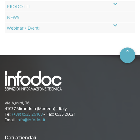
PRODOTTI
NEWS
–
Webinar / Eventi
Via Agnini, 76
41037 Mirandola (Modena) – Italy
Tel:
(+39) 0535 26108
– Fax: 0535 26021
Email:
info@infodoc.it
Dati aziendali