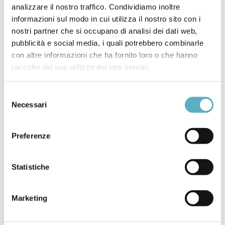
and Kashmir Reorganization Act, 2019)
analizzare il nostro traffico. Condividiamo inoltre
Boilers Operation Rules, 2021
informazioni sul modo in cui utilizza il nostro sito con i
nostri partner che si occupano di analisi dei dati web,
Boiler Attendants’ Rules, 2011
pubblicità e social media, i quali potrebbero combinarle
Chief Inspectors, Deputy Chief Inspectors and
con altre informazioni che ha fornito loro o che hanno
Inspectors (Qualification and Experience) Rules,
raccolto dal suo utilizzo dei loro servizi.
2012
The Boiler Appeal Rules, 2013
Selezione
Boiler Accident Inquiry Rules, 2021
Necessari
del
List of Inspecting Authorities, Competent
consenso
Authorities, well known firms under the Indian
Boiler Regulations, 1950
Preferenze
Per maggiori informazioni o per richiedere offerta
contattateci telefonicamente allo (0535) 26108 oppure
Statistiche
inviate una email a:
prodotti@infodoc.it
.
Marketing