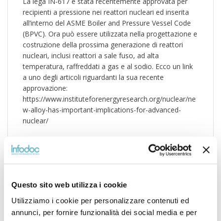
La lega IN-617 è stata recentemente approvata per
recipienti a pressione nei reattori nucleari ed inserita
all’interno del ASME Boiler and Pressure Vessel Code
(BPVC). Ora può essere utilizzata nella progettazione e
costruzione della prossima generazione di reattori
nucleari, inclusi reattori a sale fuso, ad alta
temperatura, raffreddati a gas e al sodio. Ecco un link
a uno degli articoli riguardanti la sua recente
approvazione:
https://www.instituteforenergyresearch.org/nuclear/ne
w-alloy-has-important-implications-for-advanced-
nuclear/
Il capitolo nel database ASMD (Aerospace Structural
Metals Database) di CINDAS LLC su IN-617 è stato
scritto nel 1994 e di conseguenza viene aggiornato
con nuove informazioni.
Questo sito web utilizza i cookie
La lega è applicabile nei reattori ad alta temperatura
Utilizziamo i cookie per personalizzare contenuti ed
perché resiste alla corrosione e rimane
annunci, per fornire funzionalità dei social media e per