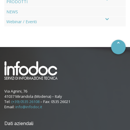
PRODOTTI
NEWS
–
Webinar / Eventi
Via Agnini, 76
41037 Mirandola (Modena) – Italy
Tel:
(+39) 0535 26108
– Fax: 0535 26021
Email:
info@infodoc.it
Dati aziendali