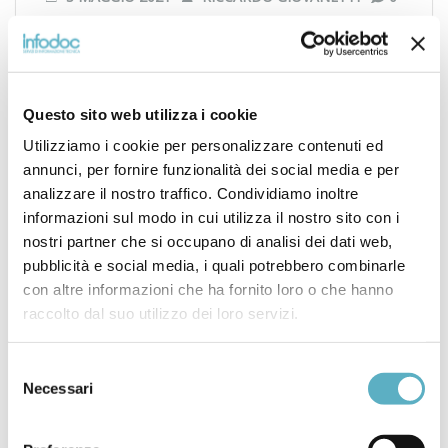
Il nuovo capitolo su AlSi10Mg (AM) è il secondo
capitolo aggiunto ai database CINDAS sui materiali
metallici che copre una lega dal punto di vista della
produzione additiva (AM). Questa è la lega di alluminio
Questo sito web utilizza i cookie
più utilizzata attualmente utilizzata in AM. Si stima che
Utilizziamo i cookie per personalizzare contenuti ed
il 25% delle stampanti 3D in metallo lavori con leghe di
annunci, per fornire funzionalità dei social media e per
alluminio e AlSi10Mg è il più comunemente usato. Il
analizzare il nostro traffico. Condividiamo inoltre
capitolo tratta anche lo stato delle specifiche relative a
informazioni sul modo in cui utilizza il nostro sito con i
questa tecnologia in rapida crescita.
nostri partner che si occupano di analisi dei dati web,
pubblicità e social media, i quali potrebbero combinarle
con altre informazioni che ha fornito loro o che hanno
raccolto dal suo utilizzo dei loro servizi.
POSTATO IN
NEWS
Selezione
Necessari
del
Navigazione
consenso
SD-22 GUIDA ALLA
CINDAS LLC –
GESTIONE
AHAD/HPAD –