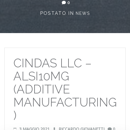
0
POSTATO IN
NEWS
CINDAS LLC –
ALSI10MG
(ADDITIVE
MANUFACTURING
)
3 MAGGIO 2021
RICCARDO GIOVANETTI
0