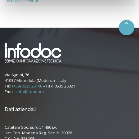
–
Webinar / Eventi
Via Agnini, 76
41037 Mirandola (Modena) – Italy
Tel:
(+39) 0535 26108
– Fax: 0535 26021
Email:
info@infodoc.it
Dati aziendali
Capitale Soc. Euro 51.480 i.v.
Iscr. Trib. Modena Reg. Soc. N. 20076
C.C.I.A.A. 223234