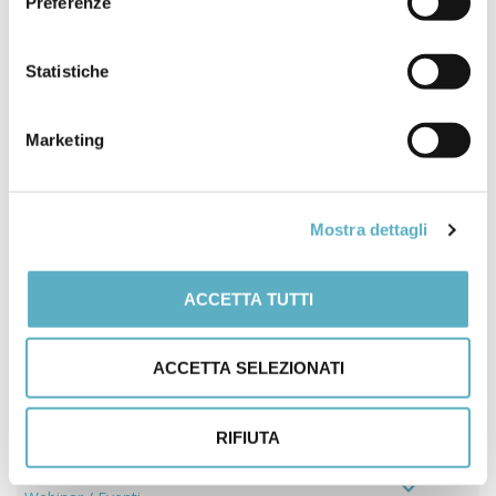
articoli
Preferenze
DELL’OBSOLESCEN
NUOVO CAPITOLO
ZA (AGGIORNATA)
SULL’ACCIAIO
SUPER
Statistiche
AUSTENITICO AL-
6XN
Marketing
Mostra dettagli
ACCETTA TUTTI
Search
for
ACCETTA SELEZIONATI
PRODOTTI
RIFIUTA
NEWS