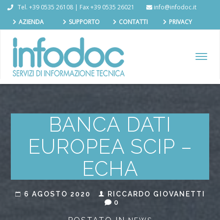
Tel. +39 0535 26108 | Fax +39 0535 26021
info@infodoc.it
AZIENDA
SUPPORTO
CONTATTI
PRIVACY
TOGGL
NAVIG
BANCA DATI
EUROPEA SCIP –
ECHA
6 AGOSTO 2020
RICCARDO GIOVANETTI
0