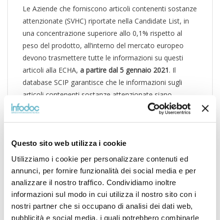
Le Aziende che forniscono articoli contenenti sostanze
attenzionate (SVHC) riportate nella Candidate List, in
una concentrazione superiore allo 0,1% rispetto al
peso del prodotto, all’interno del mercato europeo
devono trasmettere tutte le informazioni su questi
articoli alla ECHA,
a partire dal 5 gennaio 2021
. Il
database SCIP garantisce che le informazioni sugli
articoli contenenti sostanze attenzionate siano
disponibili durante l’intero ciclo di vita di prodotti e
materiali, anche in fase di smaltimento. Le
informazioni nel database vengono quindi rese
Questo sito web utilizza i cookie
disponibili ai consumatori ed agli operatori addetti allo
smaltimento dei rifiuti.
Utilizziamo i cookie per personalizzare contenuti ed
annunci, per fornire funzionalità dei social media e per
Infodoc in partnership con
Total Parts Plus, Inc.
è in
analizzare il nostro traffico. Condividiamo inoltre
grado di fornire un
servizio di raccolta dati presso i
informazioni sul modo in cui utilizza il nostro sito con i
costruttori
sotto forma di attività a progetto, al fine di
nostri partner che si occupano di analisi dei dati web,
verificare oltre che lo stato alla produzione (attivo o
pubblicità e social media, i quali potrebbero combinarle