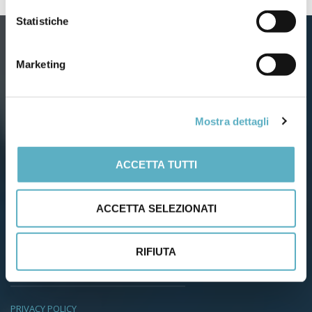
Statistiche
Marketing
Via Agnini, 76
Mostra dettagli
41037 Mirandola (Modena) – Italy
Tel:
(+39) 0535 26108
– Fax: 0535 26021
Email:
info@infodoc.it
ACCETTA TUTTI
Dati aziendali
ACCETTA SELEZIONATI
Capitale Soc. Euro 51.480 i.v.
Iscr. Trib. Modena Reg. Soc. N. 20076
RIFIUTA
C.C.I.A.A. 223234
PRIVACY POLICY