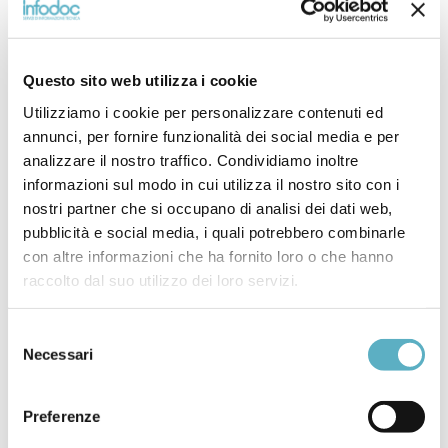
Questo sito web utilizza i cookie
Utilizziamo i cookie per personalizzare contenuti ed
annunci, per fornire funzionalità dei social media e per
analizzare il nostro traffico. Condividiamo inoltre
informazioni sul modo in cui utilizza il nostro sito con i
nostri partner che si occupano di analisi dei dati web,
pubblicità e social media, i quali potrebbero combinarle
Search
con altre informazioni che ha fornito loro o che hanno
for
raccolto dal suo utilizzo dei loro servizi.
PRODOTTI
Selezione
Necessari
del
NEWS
consenso
–
Webinar / Eventi
Preferenze