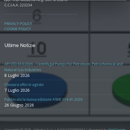
C.C.I.A.A. 223234
PRIVACY POLICY
COOKIE POLICY
Ultime Notizie
API STD 610:2026 – Centrifugal Pumps for Petroleum, Petrochemical and
Natural Gas Industries
8 Luglio 2026
Chiusura uffici in agosto
7 Luglio 2026
Pubblicata la nuova edizione ASME Y14.41-2026
26 Giugno 2026
Copyright © 2018 - Infodoc S.r.l. | P.IVA 01533500367 | Powered by
NetOrange