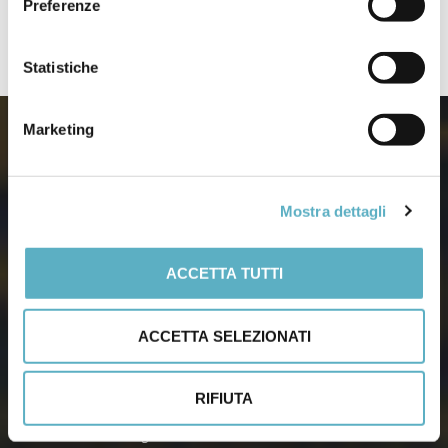
Preferenze
–
Webinar / Eventi
Statistiche
Marketing
Mostra dettagli
Via Agnini, 76
41037 Mirandola (Modena) – Italy
ACCETTA TUTTI
Tel:
(+39) 0535 26108
– Fax: 0535 26021
Email:
info@infodoc.it
ACCETTA SELEZIONATI
Dati aziendali
RIFIUTA
Capitale Soc. Euro 51.480 i.v.
Iscr. Trib. Modena Reg. Soc. N. 20076