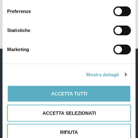
consenso
PRODOTTI
Preferenze
NEWS
–
Webinar / Eventi
Statistiche
Marketing
Mostra dettagli
ACCETTA TUTTI
Via Agnini, 76
41037 Mirandola (Modena) – Italy
Tel:
(+39) 0535 26108
– Fax: 0535 26021
Email:
info@infodoc.it
ACCETTA SELEZIONATI
Dati aziendali
RIFIUTA