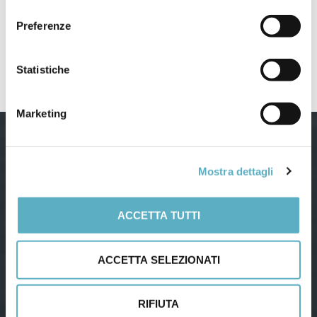
consenso
PRODOTTI
Preferenze
NEWS
–
Webinar / Eventi
Statistiche
Marketing
Mostra dettagli
ACCETTA TUTTI
Via Agnini, 76
41037 Mirandola (Modena) – Italy
Tel:
(+39) 0535 26108
– Fax: 0535 26021
Email:
info@infodoc.it
ACCETTA SELEZIONATI
Dati aziendali
RIFIUTA