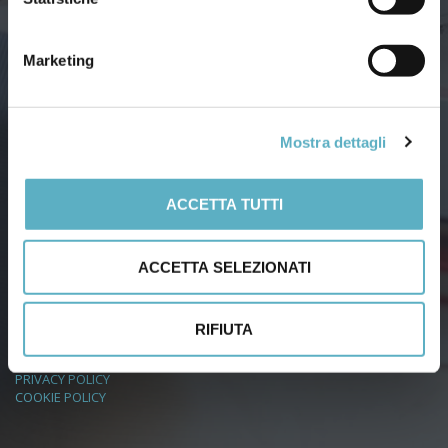
Marketing
Via Agnini, 76
41037 Mirandola (Modena) – Italy
Mostra dettagli
Tel:
(+39) 0535 26108
– Fax: 0535 26021
Email:
info@infodoc.it
ACCETTA TUTTI
Dati aziendali
ACCETTA SELEZIONATI
Capitale Soc. Euro 51.480 i.v.
Iscr. Trib. Modena Reg. Soc. N. 20076
C.C.I.A.A. 223234
RIFIUTA
PRIVACY POLICY
COOKIE POLICY