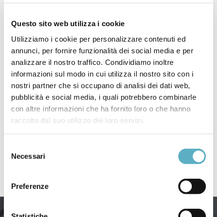
Questo sito web utilizza i cookie
P19435104_Edge Flyer_IFD
Utilizziamo i cookie per personalizzare contenuti ed
annunci, per fornire funzionalità dei social media e per
analizzare il nostro traffico. Condividiamo inoltre
informazioni sul modo in cui utilizza il nostro sito con i
nostri partner che si occupano di analisi dei dati web,
Search
pubblicità e social media, i quali potrebbero combinarle
for
con altre informazioni che ha fornito loro o che hanno
raccolto dal suo utilizzo dei loro servizi.
PRODOTTI
Selezione
NEWS
Necessari
del
–
Webinar / Eventi
consenso
Preferenze
Statistiche