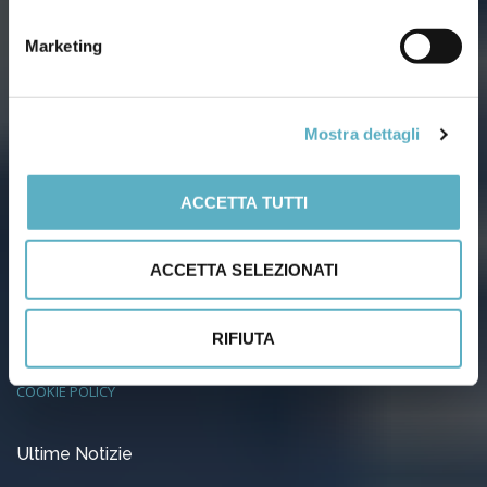
Marketing
Via Agnini, 76
41037 Mirandola (Modena) – Italy
Tel:
(+39) 0535 26108
– Fax: 0535 26021
Mostra dettagli
Email:
info@infodoc.it
Dati aziendali
ACCETTA TUTTI
Capitale Soc. Euro 51.480 i.v.
ACCETTA SELEZIONATI
Iscr. Trib. Modena Reg. Soc. N. 20076
C.C.I.A.A. 223234
RIFIUTA
PRIVACY POLICY
COOKIE POLICY
Ultime Notizie