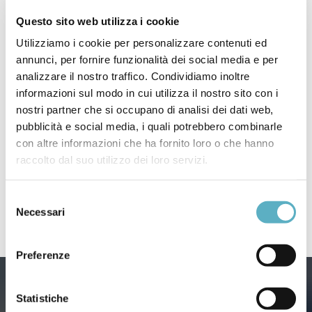
Questo sito web utilizza i cookie
Utilizziamo i cookie per personalizzare contenuti ed
annunci, per fornire funzionalità dei social media e per
analizzare il nostro traffico. Condividiamo inoltre
informazioni sul modo in cui utilizza il nostro sito con i
Search
nostri partner che si occupano di analisi dei dati web,
for
pubblicità e social media, i quali potrebbero combinarle
con altre informazioni che ha fornito loro o che hanno
raccolto dal suo utilizzo dei loro servizi.
PRODOTTI
NEWS
Selezione
–
Webinar / Eventi
Necessari
del
consenso
Preferenze
Statistiche