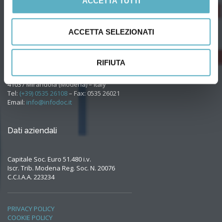
ACCETTA TUTTI
ACCETTA SELEZIONATI
RIFIUTA
Via Agnini, 76
41037 Mirandola (Modena) – Italy
Tel:
(+39) 0535 26108
– Fax: 0535 26021
Email:
info@infodoc.it
Dati aziendali
Capitale Soc. Euro 51.480 i.v.
Iscr. Trib. Modena Reg. Soc. N. 20076
C.C.I.A.A. 223234
PRIVACY POLICY
COOKIE POLICY