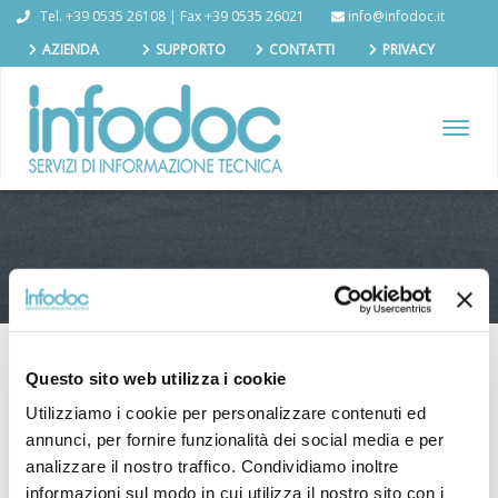
Tel. +39 0535 26108 | Fax +39 0535 26021
info@infodoc.it
AZIENDA
SUPPORTO
CONTATTI
PRIVACY
TOGGL
NAVIG
Questo sito web utilizza i cookie
Utilizziamo i cookie per personalizzare contenuti ed
Search
annunci, per fornire funzionalità dei social media e per
for
analizzare il nostro traffico. Condividiamo inoltre
informazioni sul modo in cui utilizza il nostro sito con i