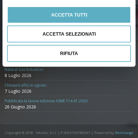
C.C.I.A.A. 223234
ACCETTA TUTTI
PRIVACY POLICY
COOKIE POLICY
ACCETTA SELEZIONATI
Ultime Notizie
RIFIUTA
API STD 610:2026 – Centrifugal Pumps for Petroleum, Petrochemical and
Natural Gas Industries
8 Luglio 2026
Chiusura uffici in agosto
7 Luglio 2026
Pubblicata la nuova edizione ASME Y14.41-2026
26 Giugno 2026
Copyright © 2018 - Infodoc S.r.l. | P.IVA 01533500367 | Powered by
NetOrange