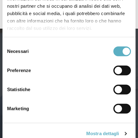
nostri partner che si occupano di analisi dei dati web,
pubblicità e social media, i quali potrebbero combinarle
con altre informazioni che ha fornito loro o che hanno
raccolto dal suo utilizzo dei loro servizi.
Selezione
Necessari
del
consenso
Preferenze
Via Agnini, 76
41037 Mirandola (Modena) – Italy
Tel:
(+39) 0535 26108
– Fax: 0535 26021
Statistiche
Email:
info@infodoc.it
Marketing
Dati aziendali
Capitale Soc. Euro 51.480 i.v.
Iscr. Trib. Modena Reg. Soc. N. 20076
Mostra dettagli