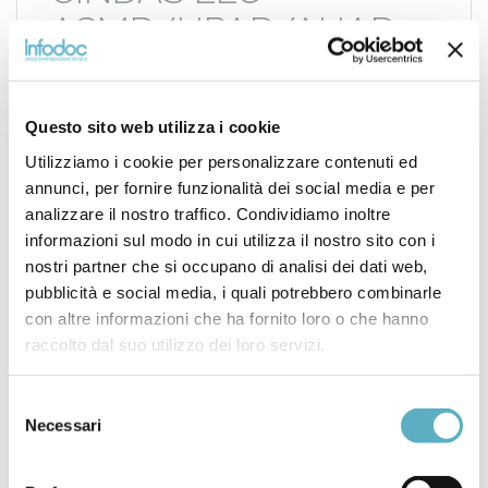
ASMD/HPAD/AHAD –
AGGIUNTA
SUPERLEGA AM
Questo sito web utilizza i cookie
INCONEL 718
Utilizziamo i cookie per personalizzare contenuti ed
annunci, per fornire funzionalità dei social media e per
analizzare il nostro traffico. Condividiamo inoltre
L’aggiunta più recente ai database delle proprietà dei
materiali CINDAS (ASMD/HPAD/AHAD) è l’Inconel 718
informazioni sul modo in cui utilizza il nostro sito con i
prodotto in modo additivo. IN-718 è una ben nota
nostri partner che si occupano di analisi dei dati web,
superlega che è un cavallo di battaglia per l’uso in
pubblicità e social media, i quali potrebbero combinarle
applicazioni ad alta temperatura come pale di turbine,
con altre informazioni che ha fornito loro o che hanno
sistemi di condotti e sistemi di scarico del motore nei
raccolto dal suo utilizzo dei loro servizi.
motori di aerei e […]
Selezione
Necessari
del
consenso
POSTATO IN
NEWS