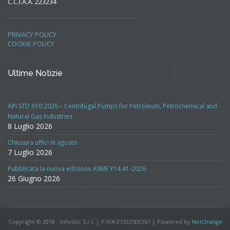
C.C.I.A.A. 223234
PRIVACY POLICY
COOKIE POLICY
Ultime Notizie
API STD 610:2026 – Centrifugal Pumps for Petroleum, Petrochemical and
Natural Gas Industries
8 Luglio 2026
Chiusura uffici in agosto
7 Luglio 2026
Pubblicata la nuova edizione ASME Y14.41-2026
26 Giugno 2026
Copyright © 2018 - Infodoc S.r.l. | P.IVA 01533500367 | Powered by
NetOrange