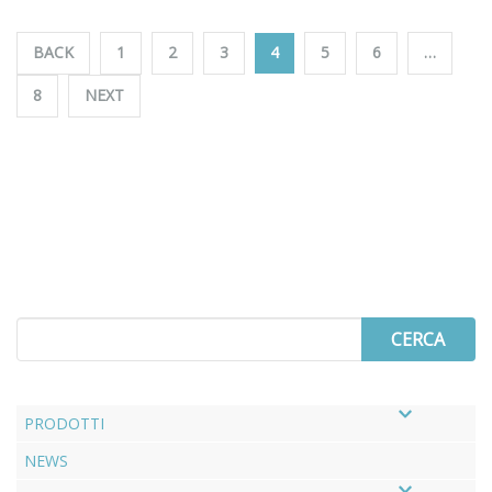
Paginazione
BACK
1
2
3
4
5
6
…
degli
8
NEXT
articoli
Search
for
PRODOTTI
NEWS