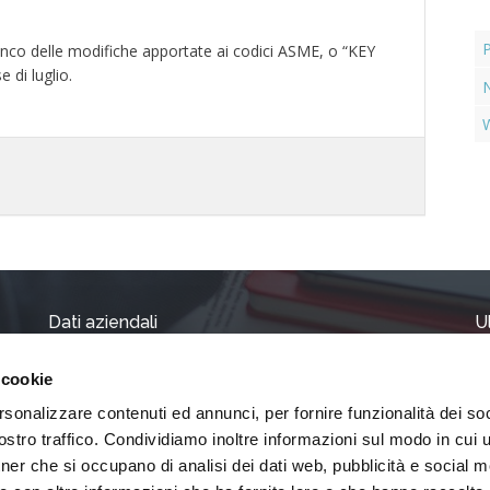
lenco delle modifiche apportate ai codici ASME, o “KEY
 di luglio.
W
Dati aziendali
U
 cookie
Capitale Soc. Euro 51.480 i.v.
AP
Iscr. Trib. Modena Reg. Soc. N. 20076
rsonalizzare contenuti ed annunci, per fornire funzionalità dei soc
Pe
C.C.I.A.A. 223234
8 
stro traffico. Condividiamo inoltre informazioni sul modo in cui ut
tner che si occupano di analisi dei dati web, pubblicità e social m
Ch