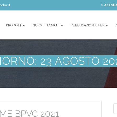
odoc.it
AZIEND
PRODOTTI
NORME TECNICHE
PUBBLICAZIONI E LIBRI
IORNO:
23 AGOSTO 20
Se
ME BPVC 2021
fo