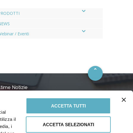
PRODOTTI
NEWS
–
ebinar / Eventi
ltime Notizie
ACCETTA TUTTI
I STD 610:2026 – Centrifugal Pumps for Petroleum,
ial
trochemical and Natural Gas Industries
Luglio 2026
ilizza il
ACCETTA SELEZIONATI
edia, i
iusura uffici in agosto