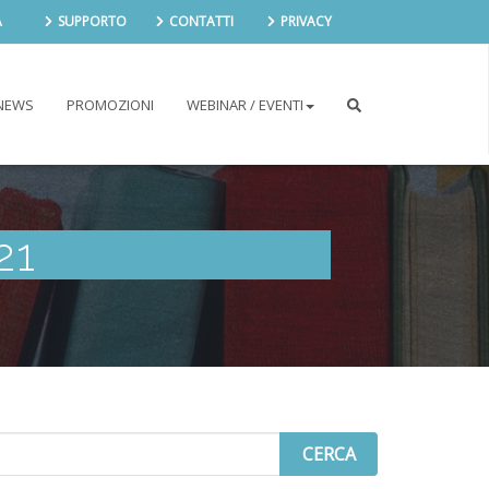
A
SUPPORTO
CONTATTI
PRIVACY
NEWS
PROMOZIONI
WEBINAR / EVENTI
21
arch
r