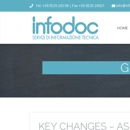
Tel. +39 0535 26108 | Fax +39 0535 26021
info@inf
HOME
G
KEY CHANGES – AS