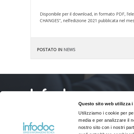
Disponibile per il download, in formato PDF, l’e
CHANGES”, nell’edizione 2021 pubblicata nel mese
POSTATO IN
NEWS
Questo sito web utilizza i
Utilizziamo i cookie per pe
Via Agnini, 76
media e per analizzare il no
41037 Mirandola (Modena) – Italy
nostro sito con i nostri par
Tel:
(+39) 0535 26108
– Fax: 0535 26021